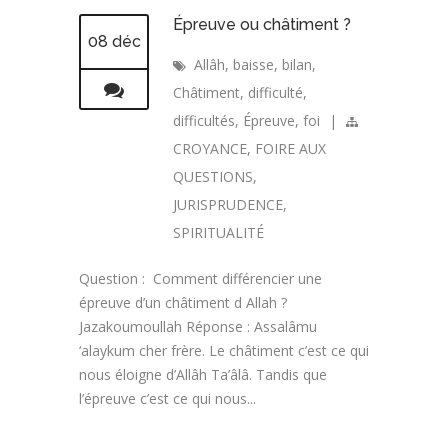
Épreuve ou châtiment ?
08 déc
Allâh
,
baisse
,
bilan
,
Châtiment
,
difficulté
,
difficultés
,
Épreuve
,
foi
|
CROYANCE
,
FOIRE AUX
QUESTIONS
,
JURISPRUDENCE
,
SPIRITUALITÉ
Question : Comment différencier une
épreuve d’un châtiment d Allah ?
Jazakoumoullah Réponse : Assalâmu
‘alaykum cher frère. Le châtiment c’est ce qui
nous éloigne d’Allâh Ta’âlâ. Tandis que
l’épreuve c’est ce qui nous...