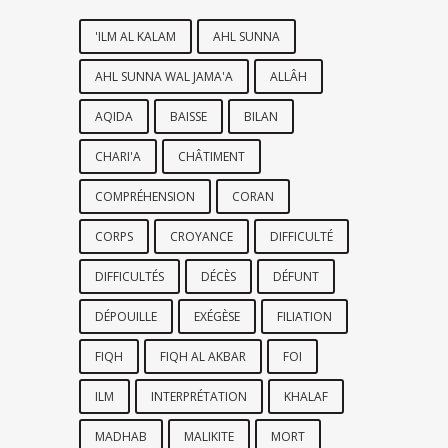
'ILM AL KALAM
AHL SUNNA
AHL SUNNA WAL JAMA'A
ALLÂH
AQIDA
BAISSE
BILAN
CHARI'A
CHÂTIMENT
COMPRÉHENSION
CORAN
CORPS
CROYANCE
DIFFICULTÉ
DIFFICULTÉS
DÉCÈS
DÉFUNT
DÉPOUILLE
EXÉGÈSE
FILIATION
FIQH
FIQH AL AKBAR
FOI
ILM
INTERPRÉTATION
KHALAF
MADHAB
MALIKITE
MORT