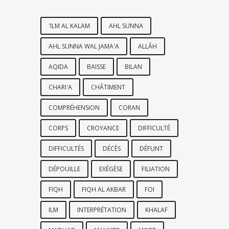
'ILM AL KALAM
AHL SUNNA
AHL SUNNA WAL JAMA'A
ALLÂH
AQIDA
BAISSE
BILAN
CHARI'A
CHÂTIMENT
COMPRÉHENSION
CORAN
CORPS
CROYANCE
DIFFICULTÉ
DIFFICULTÉS
DÉCÈS
DÉFUNT
DÉPOUILLE
EXÉGÈSE
FILIATION
FIQH
FIQH AL AKBAR
FOI
ILM
INTERPRÉTATION
KHALAF