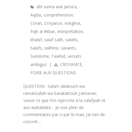
ahl sunna wal jama'a
,
Aqida
,
compréhension
,
Coran
,
Croyance
,
exégèse
,
Fiqh al Akbar
,
interprétation
,
khalaf
,
salaf salih
,
salafis
,
Salafs
,
salihine
,
savants
,
Sunnisme
,
Tawhid
,
versets
ambigus
|
CROYANCE
,
FOIRE AUX QUESTIONS
QUESTION : Salam aleikoum wa
ramatoullah wa barakattouh J’aimerais
savoir ce que l’on reproche à la salafyiah et
aux wahabbite… je vois plein de
commentaires par ci par là mais j’ai rien de
concret....