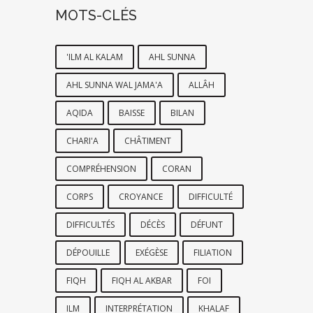
MOTS-CLÉS
'ILM AL KALAM
AHL SUNNA
AHL SUNNA WAL JAMA'A
ALLÂH
AQIDA
BAISSE
BILAN
CHARI'A
CHÂTIMENT
COMPRÉHENSION
CORAN
CORPS
CROYANCE
DIFFICULTÉ
DIFFICULTÉS
DÉCÈS
DÉFUNT
DÉPOUILLE
EXÉGÈSE
FILIATION
FIQH
FIQH AL AKBAR
FOI
ILM
INTERPRÉTATION
KHALAF