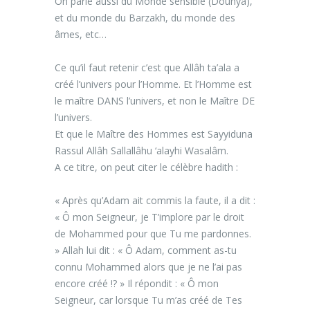
On parle aussi du Monde sensible (Dounya),
et du monde du Barzakh, du monde des
âmes, etc…
Ce qu’il faut retenir c’est que Allâh ta’ala a
créé l’univers pour l’Homme. Et l’Homme est
le maître DANS l’univers, et non le Maître DE
l’univers.
Et que le Maître des Hommes est Sayyiduna
Rassul Allâh Sallallâhu ‘alayhi Wasalâm.
A ce titre, on peut citer le célèbre hadith :
« Après qu’Adam ait commis la faute, il a dit :
« Ô mon Seigneur, je T’implore par le droit
de Mohammed pour que Tu me pardonnes.
» Allah lui dit : « Ô Adam, comment as-tu
connu Mohammed alors que je ne l’ai pas
encore créé !? » Il répondit : « Ô mon
Seigneur, car lorsque Tu m’as créé de Tes