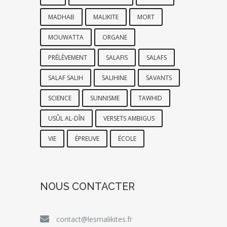
MADHAB
MALIKITE
MORT
MOUWATTA
ORGANE
PRÉLÈVEMENT
SALAFIS
SALAFS
SALAF SALIH
SALIHINE
SAVANTS
SCIENCE
SUNNISME
TAWHID
USÛL AL-DÎN
VERSETS AMBIGUS
VIE
ÉPREUVE
ÉCOLE
NOUS CONTACTER
contact@lesmalikites.fr